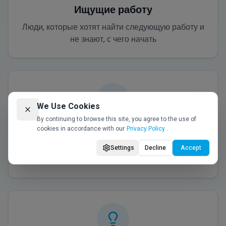
Ищущие работу
Люди, которые хотят найти следующую работу и
не знают, с чего начать
We Use Cookies
By continuing to browse this site, you agree to the use of
Хотят войти в Tech
cookies in accordance with our
Privacy Policy
.
Профессионалы, заинтересованные в переходе
Settings
Decline
Accept
в технологическую индустрию